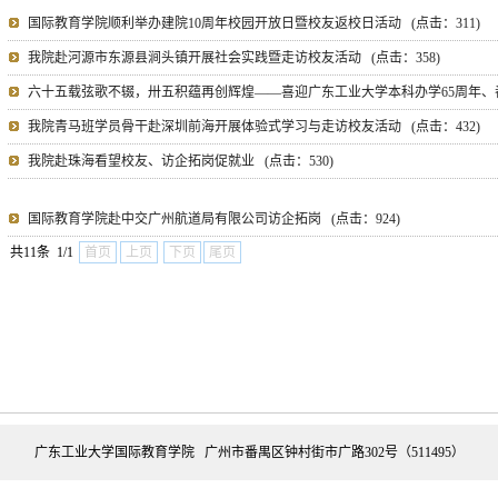
国际教育学院顺利举办建院10周年校园开放日暨校友返校日活动
(点击：
311
)
我院赴河源市东源县涧头镇开展社会实践暨走访校友活动
(点击：
358
)
六十五载弦歌不辍，卅五积蕴再创辉煌——喜迎广东工业大学本科办学65周年、
我院青马班学员骨干赴深圳前海开展体验式学习与走访校友活动
(点击：
432
)
我院赴珠海看望校友、访企拓岗促就业
(点击：
530
)
国际教育学院赴中交广州航道局有限公司访企拓岗
(点击：
924
)
共11条 1/1
首页
上页
下页
尾页
广东工业大学国际教育学院 广州市番禺区钟村街市广路302号（511495）