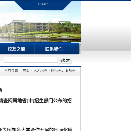
English
校友之窗
联系我们
息：
当前位置：
首页
>
人才培养
>
国际班、专项班
西
请查阅属地省
(
市
)
招生部门公布的招
亚等国知名大学合作开展的国际化应