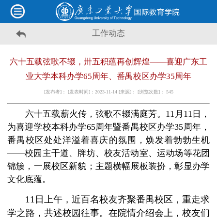
工作动态
六十五载弦歌不辍，卅五积蕴再创辉煌——喜迎广东工
业大学本科办学65周年、番禺校区办学35周年
[发布者]： [发表时间]：2023-11-14 [来源]： [浏览次数]：
545
六十五载薪火传，弦歌不辍满庭芳。11月11日，
为喜迎学校本科办学65周年暨番禺校区办学35周年，
番禺校区处处洋溢着喜庆的氛围，焕发着勃勃生机
——校园主干道、牌坊、校友活动室、运动场等花团
锦簇，一展校区新貌；主题横幅展板装扮，彰显办学
文化底蕴。
11日上午，近百名校友齐聚番禺校区，重走求
学之路，共述校园往事。在院情介绍会上，校友们