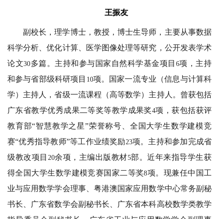
王振友
副校长，理学博士，教授，博士生导师，主要从事数据
科学分析、优化计算、医学图像处理等研究，公开发表学术
论文
多篇。主持和参与国家自然科学基金项目
项，主持
30
6
和参与省部级科研项目
项。国家一流专业（信息与计算科
10
学）主持人，省级一流课程（高等数学）主持人。曾获包括
广东省教学优秀成果二等奖等教学成果奖
项，获包括获评
4
教育部“智慧教学之星”荣誉称号、全国大学生数学建模竞
赛“优秀指导教师”等工作业绩奖励
项。主持和参加完成省
23
级教改项目
余项，主编出版教材
部。近年来指导学生获
20
5
得全国大学生数学建模竞赛国家二等奖
项。现兼任中国工
8
业与应用数学学会理事、粤港澳国家应用数学中心常务副秘
书长、广东省数学会副秘书长、广东省本科高校数学类教学