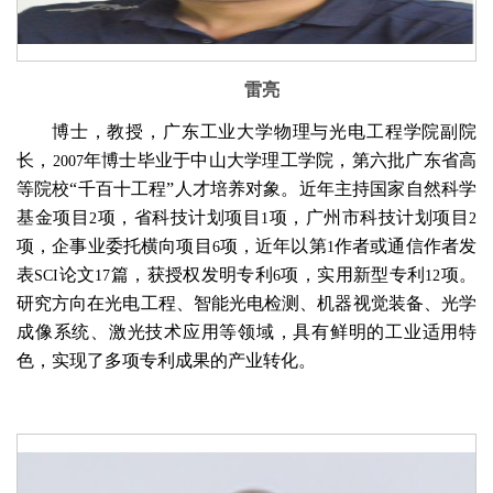
雷亮
博士，教授，广东工业大学物理与光电工程学院副院
长，
年博士毕业于中山大学理工学院，第六批广东省高
2007
等院校“千百十工程”人才培养对象。近年主持国家自然科学
基金项目
项，省科技计划项目
项，广州市科技计划项目
2
1
2
项，企事业委托横向项目
项，近年以第
作者或通信作者发
6
1
表
论文
篇，获授权发明专利
项，实用新型专利
项。
SCI
17
6
12
研究方向在光电工程、智能光电检测、机器视觉装备、光学
成像系统、激光技术应用等领域，具有鲜明的工业适用特
色，实现了多项专利成果的产业转化。