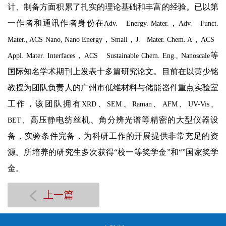
计、制备方面积累了扎实的理论基础和丰富的经验。已以第
一作者和通讯作者身份在
，
Adv. Energy. Mater.
Adv. Funct.
，
，
，
Mater., ACS Nano, Nano Energy
Small
J. Mater. Chem. A
ACS
，
等
Appl. Mater. Interfaces
ACS Sustainable Chem. Eng., Nanoscale
国际知名学术期刊上发表十多篇研究论文。目前在以黄少铭
教授为团队负责人的广州市低维材料与储能器件重点实验室
工作，该团队拥有
、
、
、
、
、
XRD
SEM
Raman
AFM
UV-Vis
、高压静电纺丝机、角分辨光谱等精密的大型仪器设
BET
备，实验条件完备，为科研工作的开展提供非常充足的资
源。所培养的研究生多次获得“校一等奖学金”和“”国家奖学
金。
上一篇